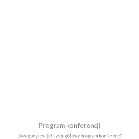
Nau
Cele
nad
Chc
pr
sp
op
Program konferencji
prof.
inst
Dostępny jest już szczegółowy program konferencji