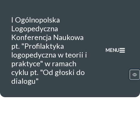
Przejdź
do
.
I Ogólnopolska
treści
.
Logopedyczna
Konferencja Naukowa
.
pt. "Profilaktyka
MENU
logopedyczna w teorii i
.
praktyce" w ramach
.
cyklu pt. "Od głoski do
dialogu"
Ka
O
w