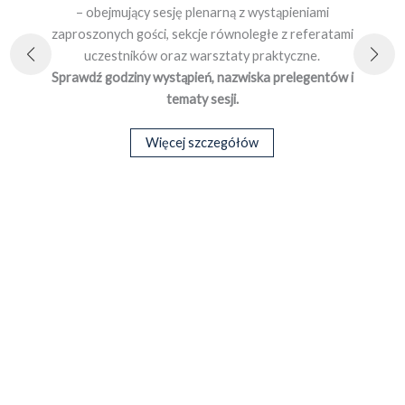
– obejmujący sesję plenarną z wystąpieniami
zaproszonych gości, sekcje równoległe z referatami
alik
wyzw
uczestników oraz warsztaty praktyczne.
Chc
Sprawdź godziny wystąpień, nazwiska prelegentów i
nia
si
tematy sesji.
mi
o
Więcej szczegółów
d
pr